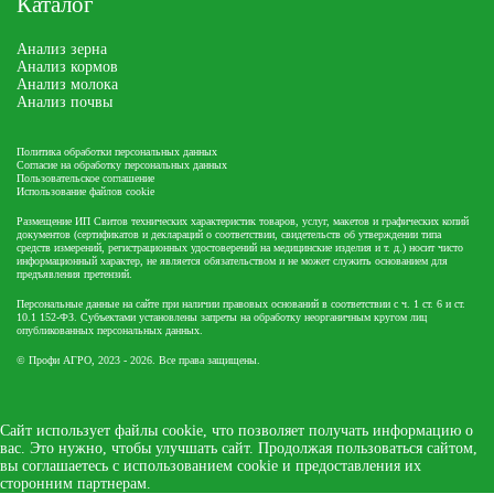
Каталог
Анализ зерна
Анализ кормов
Анализ молока
Анализ почвы
Политика обработки персональных данных
Согласие на обработку персональных данных
Пользовательское соглашение
Использование файлов cookie
Размещение ИП Свитов технических характеристик товаров, услуг, макетов и графических копий
документов (сертификатов и деклараций о соответствии, свидетельств об утверждении типа
средств измерений, регистрационных удостоверений на медицинские изделия и т. д.) носит чисто
информационный характер, не является обязательством и не может служить основанием для
предъявления претензий.
Персональные данные на сайте при наличии правовых оснований в соответствии с ч. 1 ст. 6 и ст.
10.1 152-ФЗ. Субъектами установлены запреты на обработку неорганичным кругом лиц
опубликованных персональных данных.
© Профи АГРО, 2023 - 2026. Все права защищены.
Сайт использует файлы cookie, что позволяет получать информацию о
вас. Это нужно, чтобы улучшать сайт. Продолжая пользоваться сайтом,
вы соглашаетесь с использованием cookie и предоставления их
сторонним партнерам.