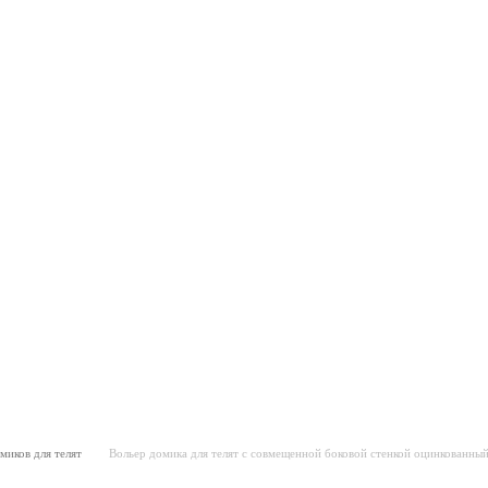
миков для телят
Вольер домика для телят с совмещенной боковой стенкой оцинкованны