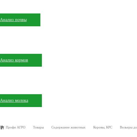
Анализ почвы
Анализ кормов
Анализ молока
Профи АГРО
Товары
Содержание животных
Коровы, КРС
Вольеры до