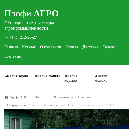
Профи
АГРО
Оборудование для сферы
агропромышленности
+7 (473) 212-26-27
Главная
Каталог
О компании
Оплата
Доставка
Сервис
Контакты
Анализ зерна
Анализ почвы
Анализ
Анализ
кормов
молока
Профи АГРО
Товары
Оборудование по брендам
Оборудование Инвет
Боксы для телят Инвет
Домик для телят БСТ-3П