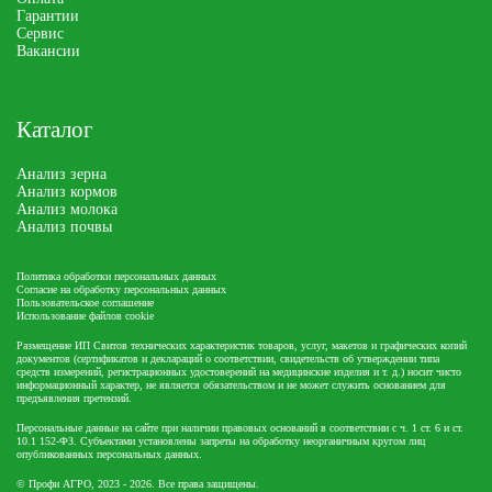
Гарантии
Сервис
Вакансии
Каталог
Анализ зерна
Анализ кормов
Анализ молока
Анализ почвы
Политика обработки персональных данных
Согласие на обработку персональных данных
Пользовательское соглашение
Использование файлов cookie
Размещение ИП Свитов технических характеристик товаров, услуг, макетов и графических копий
документов (сертификатов и деклараций о соответствии, свидетельств об утверждении типа
средств измерений, регистрационных удостоверений на медицинские изделия и т. д.) носит чисто
информационный характер, не является обязательством и не может служить основанием для
предъявления претензий.
Персональные данные на сайте при наличии правовых оснований в соответствии с ч. 1 ст. 6 и ст.
10.1 152-ФЗ. Субъектами установлены запреты на обработку неорганичным кругом лиц
опубликованных персональных данных.
© Профи АГРО, 2023 - 2026. Все права защищены.