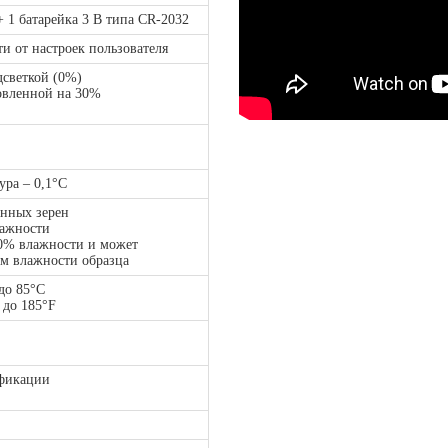
+ 1 батарейка 3 В типа CR-2032
ти от настроек пользователя
дсветкой (0%)
новленной на 30%
ура – 0,1°С
анных зерен
лажности
10% влажности и может
ем влажности образца
 до 85°C
 до 185°F
ификации