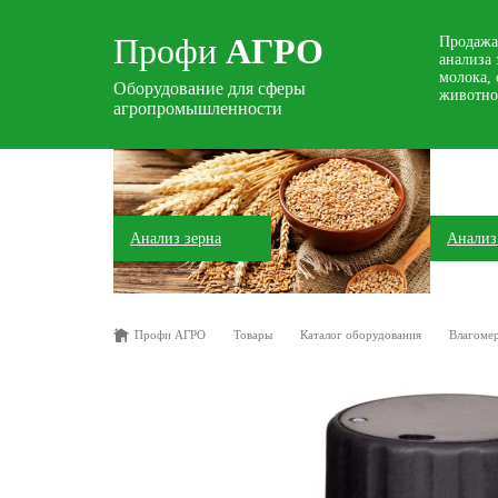
Профи
АГРО
Продажа
анализа 
молока, 
Оборудование для сферы
животно
агропромышленности
Анализ зерна
Анализ
Профи АГРО
Товары
Каталог оборудования
Влагоме