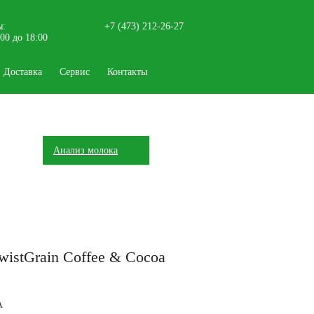
ы:
+7 (473) 212-26-27
9:00 до 18:00
Доставка
Сервис
Контакты
Анализ молока
wistGrain Coffee & Сocoa
A