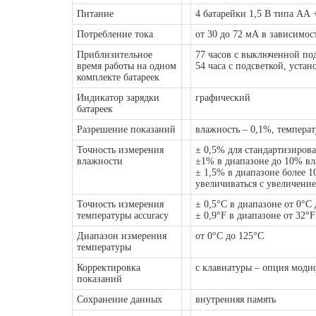
Питание
4 батарейки 1,5 В типа АА 
Потребление тока
от 30 до 72 мА в зависимос
Приблизительное
77 часов с выключенной по
время работы на одном
54 часа с подсветкой, уста
комплекте батареек
Индикатор зарядки
графический
батареек
Разрешение показаний
влажность – 0,1%, температ
Точность измерения
± 0,5% для стандартизиров
влажности
±1% в диапазоне до 10% в
± 1,5% в диапазоне более 
увеличиваться с увеличени
Точность измерения
± 0,5°C в диапазоне от 0°C
температуры accuracy
± 0,9°F в диапазоне от 32°F
Диапазон измерения
от 0°C до 125°C
температуры
Корректировка
с клавиатуры – опция мод
показаний
Сохранение данных
внутренняя память