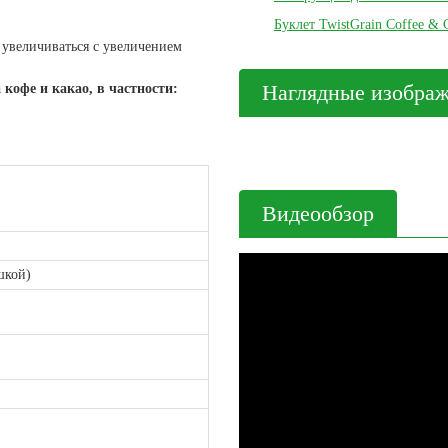
Буклет TwistGrain Coffee & 
 увеличиваться с увеличением
Наглядные изобра
 кофе и какао, в частности:
Видеообзор
шкой)