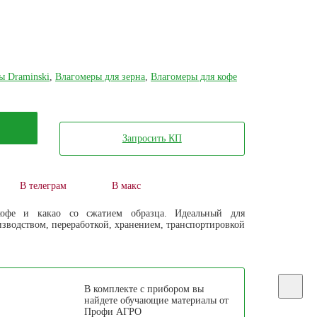
ы Draminski
,
Влагомеры для зерна
,
Влагомеры для кофе
Запросить КП
В телеграм
В макс
офе и какао со сжатием образца. Идеальный для
зводством, переработкой, хранением, транспортировкой
В комплекте с прибором вы
найдете обучающие материалы от
Профи АГРО