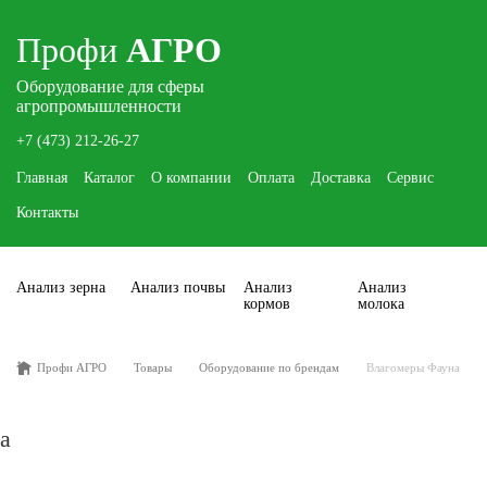
Профи
АГРО
Оборудование для сферы
агропромышленности
+7 (473) 212-26-27
Главная
Каталог
О компании
Оплата
Доставка
Сервис
Контакты
Анализ зерна
Анализ почвы
Анализ
Анализ
кормов
молока
Профи АГРО
Товары
Оборудование по брендам
Влагомеры Фауна
а