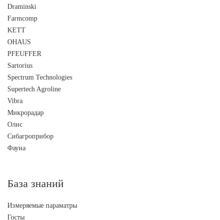
Draminski
Farmcomp
KETT
OHAUS
PFEUFFER
Sartorius
Spectrum Technologies
Supertech Agroline
Vibra
Микрорадар
Олис
Сибагроприбор
Фауна
База знаний
Измеряемые параматры
Госты