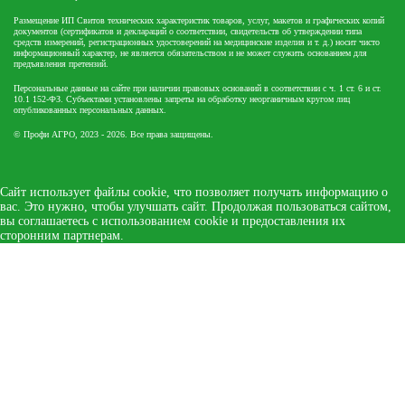
Размещение ИП Свитов технических характеристик товаров, услуг, макетов и графических копий
документов (сертификатов и деклараций о соответствии, свидетельств об утверждении типа
средств измерений, регистрационных удостоверений на медицинские изделия и т. д.) носит чисто
информационный характер, не является обязательством и не может служить основанием для
предъявления претензий.
Персональные данные на сайте при наличии правовых оснований в соответствии с ч. 1 ст. 6 и ст.
10.1 152-ФЗ. Субъектами установлены запреты на обработку неорганичным кругом лиц
опубликованных персональных данных.
© Профи АГРО, 2023 - 2026. Все права защищены.
Сайт использует файлы cookie, что позволяет получать информацию о
вас. Это нужно, чтобы улучшать сайт. Продолжая пользоваться сайтом,
вы соглашаетесь с использованием cookie и предоставления их
сторонним партнерам.