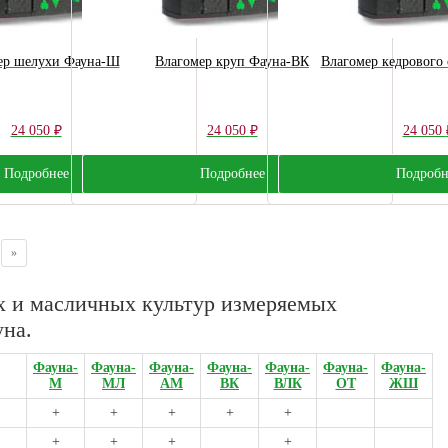
ер шелухи Фауна-Ш
Влагомер круп Фауна-ВК
Влагомер кедрового
24 050
₽
24 050
₽
24 050
Подробнее
Подробнее
Подробн
»
х и масличных культур измеряемых
на.
Фауна-
Фауна-
Фауна-
Фауна-
Фауна-
Фауна-
Фауна-
М
МЛ
АМ
ВК
ВЛК
ОТ
ЖШ
+
+
+
+
+
+
+
+
+