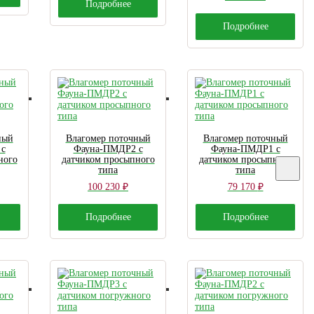
Подробнее
Подробнее
ный
Влагомер поточный
Влагомер поточный
с
Фауна-ПМДР2 с
Фауна-ПМДР1 с
ного
датчиком просыпного
датчиком просыпного
типа
типа
100 230
₽
79 170
₽
Подробнее
Подробнее