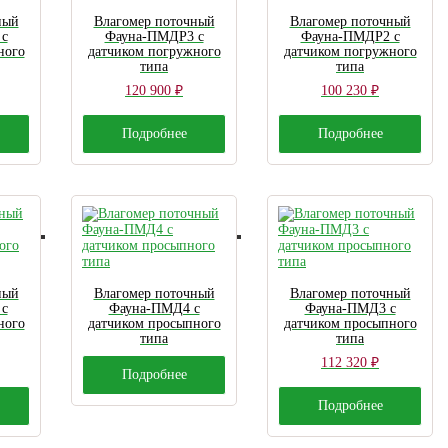
ный
Влагомер поточный
Влагомер поточный
с
Фауна-ПМДР3 с
Фауна-ПМДР2 с
ного
датчиком погружного
датчиком погружного
типа
типа
120 900
₽
100 230
₽
Подробнее
Подробнее
ный
Влагомер поточный
Влагомер поточный
с
Фауна-ПМД4 с
Фауна-ПМД3 с
ного
датчиком просыпного
датчиком просыпного
типа
типа
112 320
₽
Подробнее
Подробнее