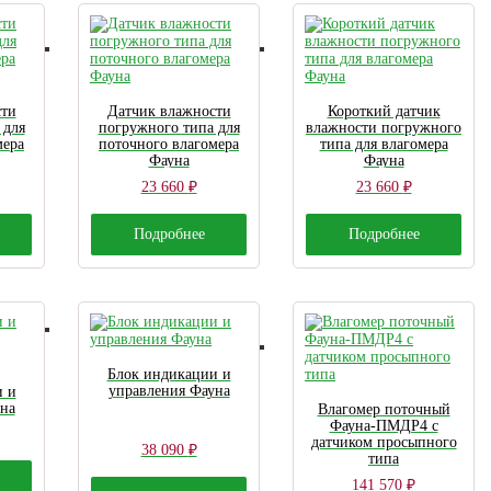
сти
Датчик влажности
Короткий датчик
 для
погружного типа для
влажности погружного
мера
поточного влагомера
типа для влагомера
Фауна
Фауна
23 660
₽
23 660
₽
Подробнее
Подробнее
Блок индикации и
управления Фауна
и и
на
Влагомер поточный
Фауна-ПМДР4 с
датчиком просыпного
38 090
₽
типа
141 570
₽