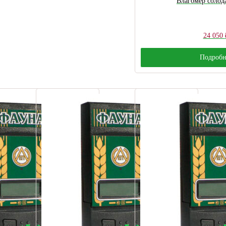
Влагомер солод
24 050
Подробн