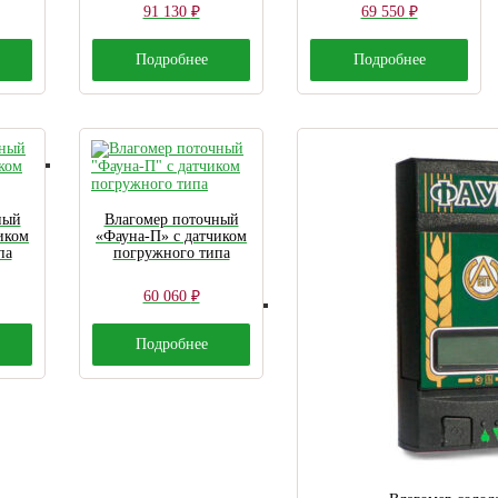
91 130
₽
69 550
₽
Подробнее
Подробнее
ный
Влагомер поточный
иком
«Фауна-П» с датчиком
па
погружного типа
60 060
₽
Подробнее