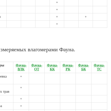
+
+
я
+
+
+
измеряемых влагомерами Фауна.
уры
Фауна-
Фауна-
Фауна-
Фауна-
Фауна-
Фауна-
ВЛК
ОТ
КК
РК
БК
ТС
евка
+
+
х трав
+
за
+