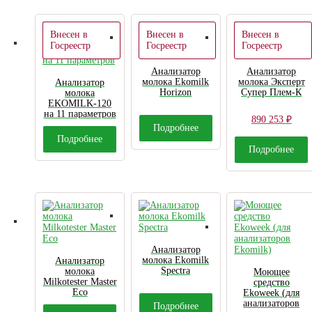
Внесен в
Внесен в
Внесен в
Госреестр
Госреестр
Госреестр
Анализатор
Анализатор
молока Ekomilk
молока Эксперт
Анализатор
Horizon
Супер Плем-К
молока
EKOMILK-120
на 11 параметров
890 253
₽
Подробнее
Подробнее
Подробнее
Анализатор
молока Ekomilk
Анализатор
Spectra
молока
Моющее
Milkotester Master
средство
Eco
Ekoweek (для
анализаторов
Подробнее