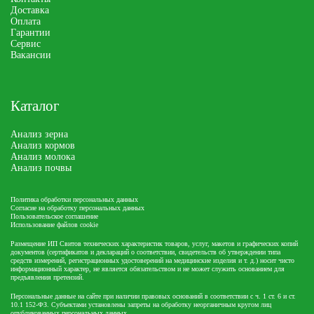
Доставка
Оплата
Гарантии
Сервис
Вакансии
Каталог
Анализ зерна
Анализ кормов
Анализ молока
Анализ почвы
Политика обработки персональных данных
Согласие на обработку персональных данных
Пользовательское соглашение
Использование файлов cookie
Размещение ИП Свитов технических характеристик товаров, услуг, макетов и графических копий
документов (сертификатов и деклараций о соответствии, свидетельств об утверждении типа
средств измерений, регистрационных удостоверений на медицинские изделия и т. д.) носит чисто
информационный характер, не является обязательством и не может служить основанием для
предъявления претензий.
Персональные данные на сайте при наличии правовых оснований в соответствии с ч. 1 ст. 6 и ст.
10.1 152-ФЗ. Субъектами установлены запреты на обработку неорганичным кругом лиц
опубликованных персональных данных.