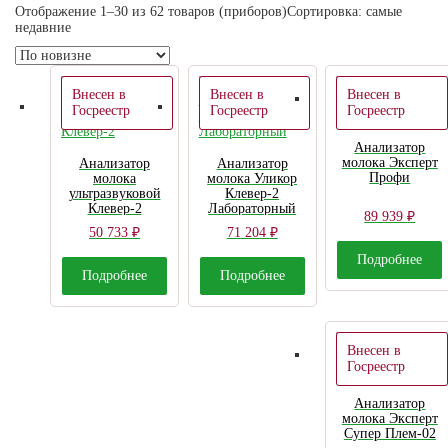
Отображение 1–30 из 62 товаров (приборов)
Сортировка: самые
недавние
Внесен в
Внесен в
Внесен в
Госреестр
Госреестр
Госреестр
Анализатор
молока Эксперт
Анализатор
Анализатор
Профи
молока
молока Уликор
ультразвуковой
Клевер-2
Клевер-2
Лабораторный
89 939
₽
50 733
₽
71 204
₽
Подробнее
Подробнее
Подробнее
Внесен в
Госреестр
Анализатор
молока Эксперт
Супер Плем-02