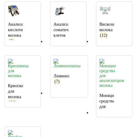
Анализатор
Анализатор
Вискозиметр
кислотности
соматических
молока
молока
клеток
(12)
(9)
в
молоке
(21)
Люминоскопы
(7)
Криоскопы
для
Моющие
молока
средства
(14)
для
анализаторов
молока
(10)