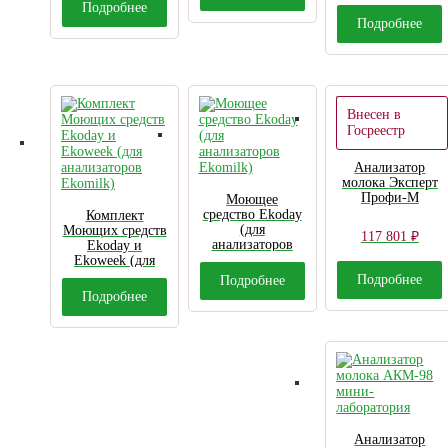
Ekomilk)
Подробнее
Подробнее
Внесен в
Госреестр
Анализатор
молока Эксперт
Профи-М
Моющее
средство Ekoday
Комплект
(для
Моющих средств
117 801
₽
анализаторов
Ekoday и
Ekomilk)
Ekoweek (для
анализаторов
Подробнее
Подробнее
Ekomilk)
Подробнее
Анализатор