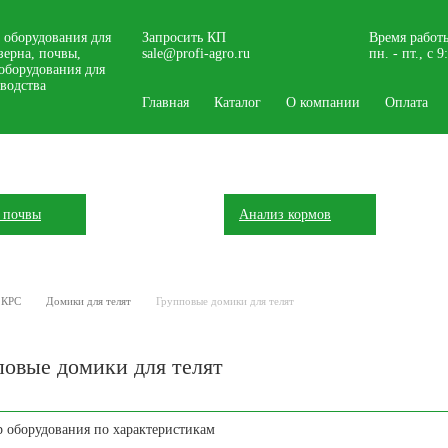
 оборудования для
Запросить КП
Время работ
зерна, почвы,
sale@profi-agro.ru
пн. - пт., с 
оборудования для
водства
Главная
Каталог
О компании
Оплата
 почвы
Анализ кормов
 КРС
Домики для телят
Групповые домики для телят
овые домики для телят
 оборудования по характеристикам