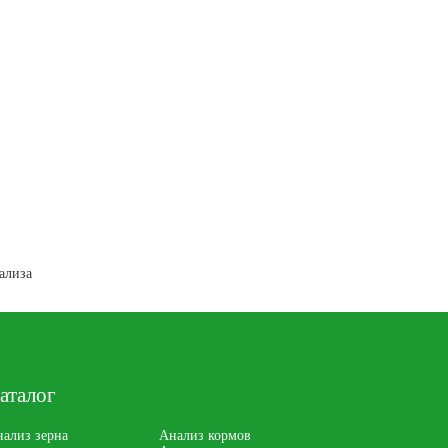
ализа
аталог
ализ зерна
Анализ кормов