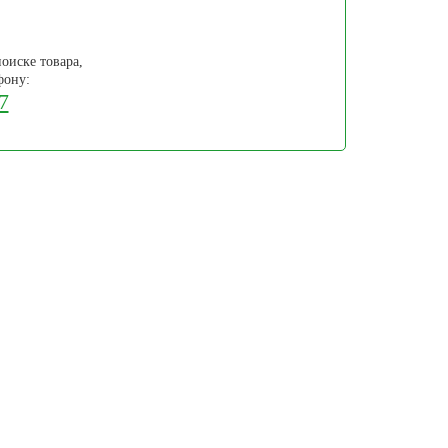
оиске товара,
фону:
7