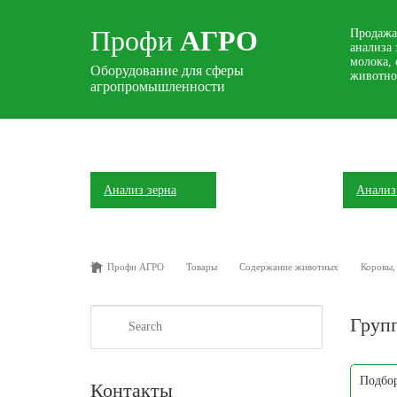
Профи
АГРО
Продажа
анализа 
молока, 
Оборудование для сферы
животно
агропромышленности
Анализ зерна
Анализ
Профи АГРО
Товары
Содержание животных
Коровы,
Search
Групп
Подбор
Контакты