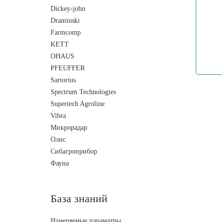
Dickey-john
Draminski
Farmcomp
KETT
OHAUS
PFEUFFER
Sartorius
Spectrum Technologies
Supertech Agroline
Vibra
Микрорадар
Олис
Сибагроприбор
Фауна
База знаний
Измеряемые параматры