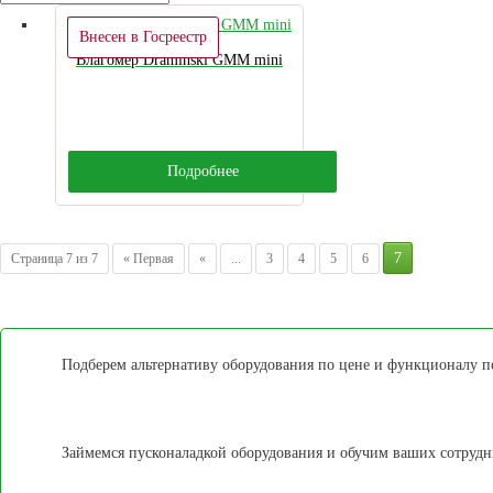
Внесен в Госреестр
Влагомер Draminski GMM mini
Подробнее
7
Страница 7 из 7
« Первая
«
...
3
4
5
6
Подберем альтернативу оборудования по цене и функционалу 
Займемся пусконаладкой оборудования и обучим ваших сотрудн