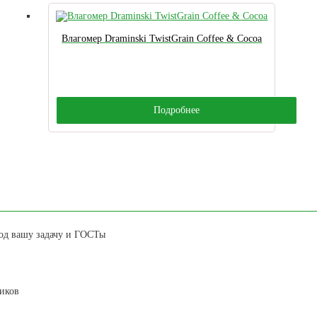
Влагомер Draminski TwistGrain Coffee & Сocoa
Подробнее
под вашу задачу и ГОСТы
иков